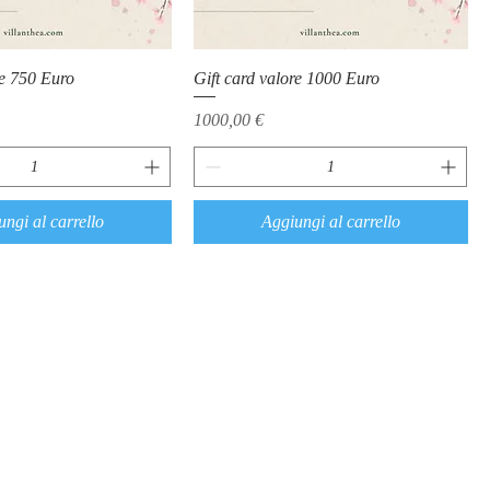
re 750 Euro
Gift card valore 1000 Euro
Prezzo
1000,00 €
ngi al carrello
Aggiungi al carrello
ollow us