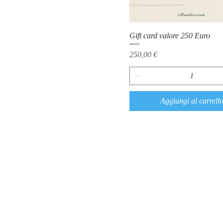
Gift card valore 250 Euro
Prezzo
250,00 €
Aggiungi al carrell
Feel free to contact us
+39 3457786718